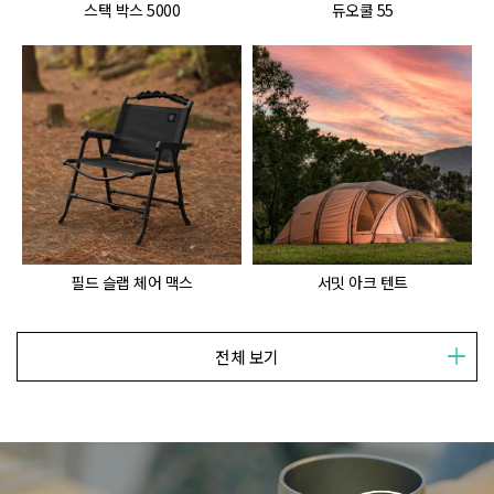
스택 박스 5000
듀오쿨 55
필드 슬랩 체어 맥스
서밋 아크 텐트
전체 보기