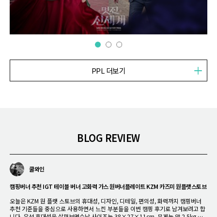
PPL 더보기
BLOG REVIEW
쿨와인
유주파파
은준
캠핑버너 추천 IGT 테이블 버너 고화력 가스 원버너플레이트 KZM 카즈미 원플랫스토브
캠핑물통을 캠핑 워터저그로 바꿔주는 KZM TX 워터저그 유닛 일체형 받침대 추천
등산용품 낚시용품 캠핑용품 추천 KZM 베놈 카라비너 후기
오늘은 KZM 원 플랫 스토브의 휴대성, 디자인, 디테일, 편의성, 화력까지 캠핑버너
제가 자주 사용하는 KZM TX 캠핑물통 4.5L는 대용량이라 캠핑 워터저그 대용으로
등산 낚시 캠핑용품 추천 KZM 베놈 카라비너. 아웃도어 라이프를 즐기는 분들이라
추천 기준들을 중심으로 사용하면서 느낀 부분들을 이번 캠핑 후기로 남겨보려고 합
도 자주 사용하는데 무거워서 물을 따르기가 부담스러웠거든요. 근데 얼마 전 고객의
면 공감하시겠지만, 장비의 세계는 끝이 없습니다. 텐트나 타프 같은 큼직한 메인 장
니다. 우선 휴대성을 살펴보면수납 사이즈는 38×27×11cm, 무게는 약 2.5kg 정
니즈에 보답을 하듯 전용 워터저그 유닛을 출시를 했다고 하기에 가장 먼저 사용해봤
비도 중요하지만, 정작 현장에서 "아, 이거 하나 더 있었으면 좋았을 텐데"라고 가장